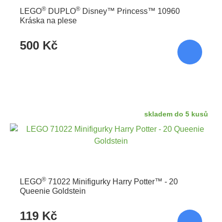
®
®
LEGO
DUPLO
Disney™ Princess™ 10960
Kráska na plese
500 Kč
skladem do 5 kusů
®
LEGO
71022 Minifigurky Harry Potter™ - 20
Queenie Goldstein
119 Kč