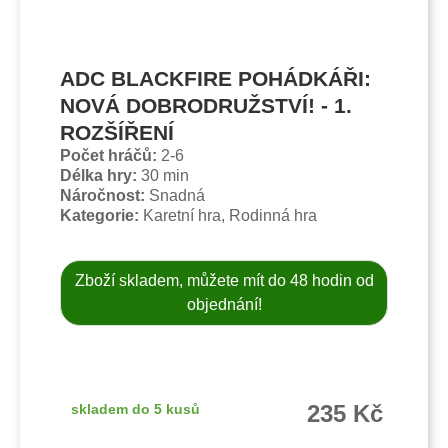
ADC BLACKFIRE POHÁDKÁŘI:
NOVÁ DOBRODRUŽSTVÍ! - 1.
ROZŠÍŘENÍ
Počet hráčů:
2-6
Délka hry:
30 min
Náročnost:
Snadná
Kategorie:
Karetní hra, Rodinná hra
Zboží skladem, můžete mít do 48 hodin od
objednání!
235 Kč
skladem do 5 kusů