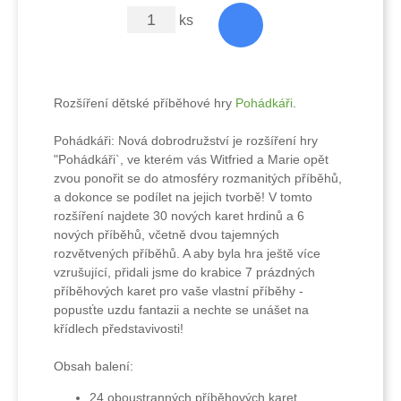
ks
Rozšíření dětské příběhové hry
Pohádkáři
.
Pohádkáři: Nová dobrodružství je rozšíření hry
"Pohádkáři`, ve kterém vás Witfried a Marie opět
zvou ponořit se do atmosféry rozmanitých příběhů,
a dokonce se podílet na jejich tvorbě! V tomto
rozšíření najdete 30 nových karet hrdinů a 6
nových příběhů, včetně dvou tajemných
rozvětvených příběhů. A aby byla hra ještě více
vzrušující, přidali jsme do krabice 7 prázdných
příběhových karet pro vaše vlastní příběhy -
popusťte uzdu fantazii a nechte se unášet na
křídlech představivosti!
Obsah balení:
24 oboustranných příběhových karet