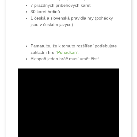
7 prázdných příběhových karet
30 karet hrdinů
1 česká a slovenská pravidla hry (pohádky
jsou v českém jazyce)
Pamatujte, že k tomuto rozšíření potřebujete
základní hru "
Pohádkáři
".
Alespoň jeden hráč musí umět číst!