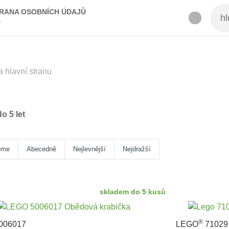
RANA OSOBNÍCH ÚDAJŮ
Y
a hlavní stranu
o 5 let
eme
Abecedně
Nejlevnější
Nejdražší
skladem do 5 kusů
®
006017
LEGO
71029 