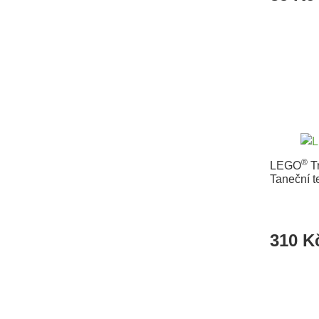
®
LEGO
Tr
Taneční t
310 K