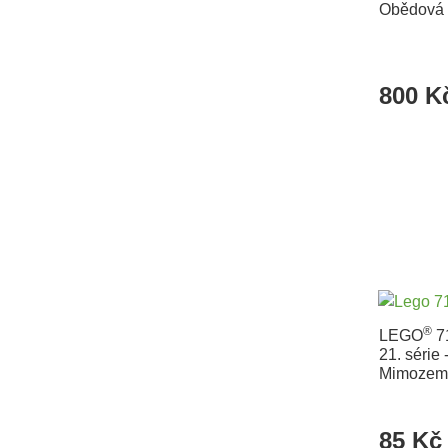
Obědová 
800 K
®
LEGO
71
21. série -
Mimozem
85 Kč