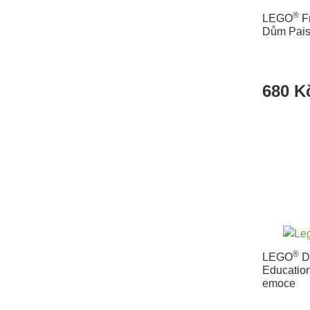
®
LEGO
F
Dům Pais
680 K
®
LEGO
D
Education
emoce