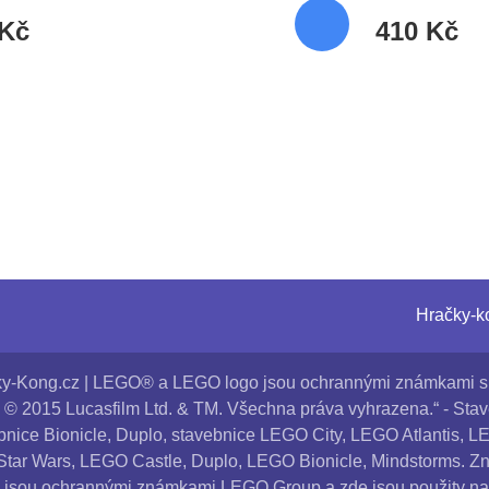
 Kč
410 Kč
Hračky-ko
y-Kong.cz | LEGO® a LEGO logo jsou ochrannými známkami s
© 2015 Lucasfilm Ltd. & TM. Všechna práva vyhrazena.“ - Sta
nice Bionicle, Duplo, stavebnice LEGO City, LEGO Atlantis, 
Star Wars, LEGO Castle, Duplo, LEGO Bionicle, Mindstorms. Zn
 jsou ochrannými známkami LEGO Group a zde jsou použity na