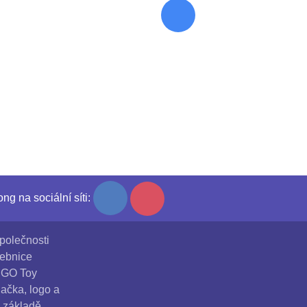
ng na sociální síti:
polečnosti
vebnice
LEGO Toy
ačka, logo a
 základě