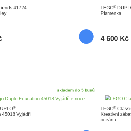
®
riends 41724
LEGO
DUPL
ley
Písmenka
č
4 600 Kč
skladem do 5 kusů
®
®
UPLO
LEGO
Classi
 45018 Vyjádři
Kreativní zába
oceánu