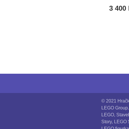
3 400
© 2021 Hračk
LEGO Group. 
LEGO, Staveb
Story, LEGO 
LEGO figurka