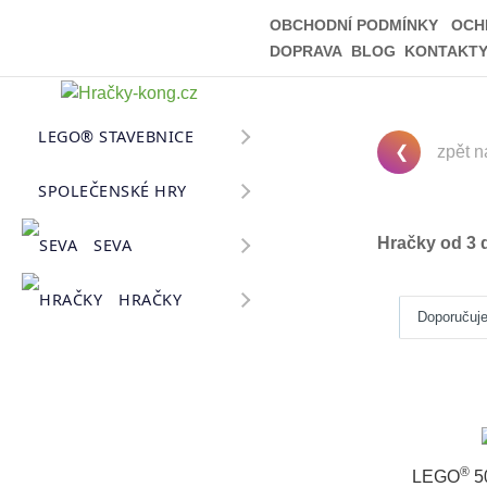
OBCHODNÍ PODMÍNKY
OCH
DOPRAVA
BLOG
KONTAKT
LEGO® STAVEBNICE
❮
zpět n
SPOLEČENSKÉ HRY
Hračky od 3 d
SEVA
HRAČKY
Doporučuj
®
LEGO
5