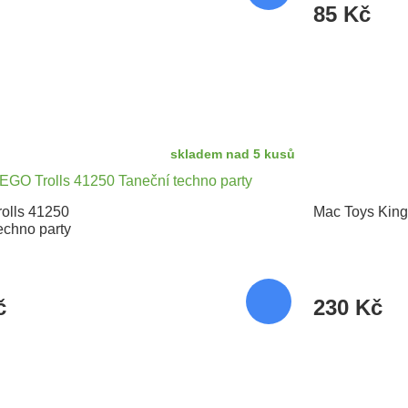
85 Kč
skladem nad 5 kusů
olls 41250
Mac Toys Kin
echno party
č
230 Kč