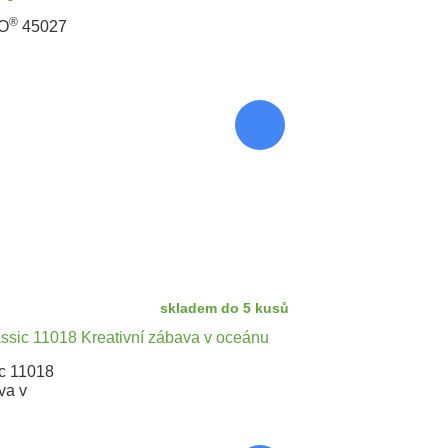
®
O
45027
skladem do 5 kusů
c 11018
va v